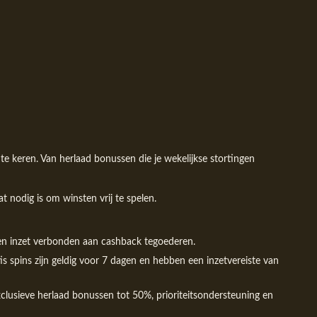
te keren. Van herlaad bonussen die je wekelijkse stortingen
t nodig is om winsten vrij te spelen.
en inzet verbonden aan cashback tegoederen.
s spins zijn geldig voor 7 dagen en hebben een inzetvereiste van
xclusieve herlaad bonussen tot 50%, prioriteitsondersteuning en