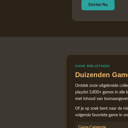
Storten Nu
GAME BIBLIOTHEEK
Duizenden Game
Ontdek onze uitgebreide collec
playzini 3.800+ games in alle 
met inhoud van toonaangeven
Of je op zoek bent naar de nie
volgende favoriete game in onz
Game Categorie