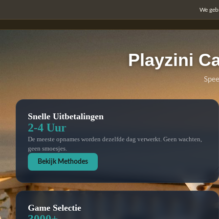
We gebr
playzini casino
Playzini C
Spee
Snelle Uitbetalingen
2-4 Uur
De meeste opnames worden dezelfde dag verwerkt. Geen wachten,
geen smoesjes.
Bekijk Methodes
Game Selectie