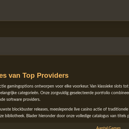
s van Top Providers
tie gamingoptions ontworpen voor elke voorkeur. Van klassieke slots tot 
belangrijke categorieën. Onze zorgvuldig geselecteerde portfolio combinee
de software providers.
uwste blockbuster releases, meeslepende live casino actie of traditionele t
e bibliotheek. Blader hieronder door onze volledige catalogus van titels p
Aantal Games