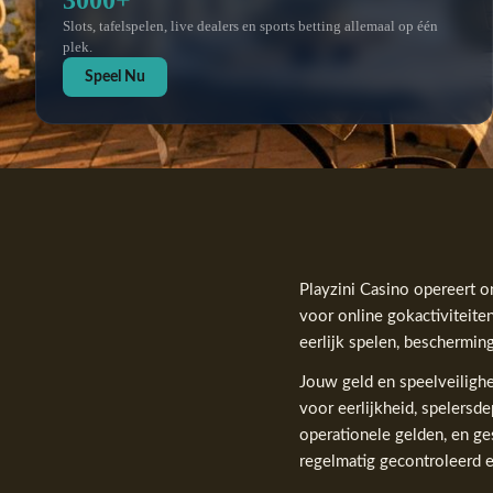
3000+
Slots, tafelspelen, live dealers en sports betting allemaal op één
plek.
Speel Nu
Playzini Casino opereert 
voor online gokactiviteite
eerlijk spelen, beschermin
Jouw geld en speelveilighe
voor eerlijkheid, spelers
operationele gelden, en g
regelmatig gecontroleerd 