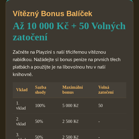
Vítězný Bonus Balíček
Až 10 000 Kč + 50 Volných
zatočení
Začněte na Playzini s naší třícifernou vítěznou
nabídkou. Nažádejte si bonus peníze na prvních třech
platbách a použijte je na libovolnou hru v naší
knihovně.
Sazba
Maximální
Volná
Vklad
shody
bonus
zatočení
1.
100%
5 000 Kč
50
vklad
2.
50%
2 500 Kč
-
vklad
3.
50%
2 500 Kč
-