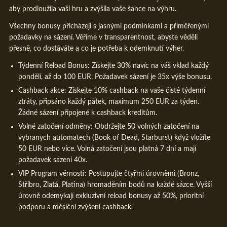
aby prodloužila vaši hru a zvýšila vaše šance na výhru.
Všechny bonusy přicházejí s jasnými podmínkami a přiměřenými
požadavky na sázení. Věříme v transparentnost, abyste věděli
přesně, co dostáváte a co je potřeba k odemknutí výher.
Týdenní Reload Bonus: Získejte 30% navíc na váš vklad každý
pondělí, až do 100 EUR. Požadavek sázení je 35x výše bonusu.
Cashback akce: Získejte 10% cashback na vaše čisté týdenní
ztráty, připsáno každý pátek, maximum 250 EUR za týden.
Žádné sázení připojené k cashback kreditům.
Volné zatočení odměny: Obdržejte 50 volných zatočení na
vybranych automatech (Book of Dead, Starburst) když vložíte
50 EUR nebo více. Volná zatočení jsou platná 7 dní a mají
požadavek sázení 40x.
VIP Program věrnosti: Postupujte čtyřmi úrovněmi (Bronz,
Stříbro, Zlatá, Platina) hromaděním bodů na každé sázce. Vyšší
úrovně odemykají exkluzivní reload bonusy až 50%, prioritní
podporu a měsíční zvýšení cashback.