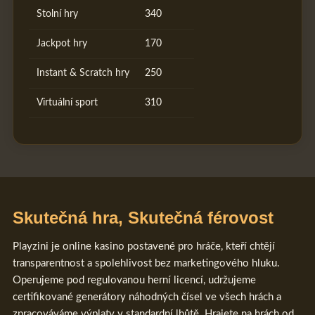
Stolní hry
340
Jackpot hry
170
Instant & Scratch hry
250
Virtuální sport
310
Skutečná hra, Skutečná férovost
Playzini je online kasino postavené pro hráče, kteří chtějí
transparentnost a spolehlivost bez marketingového hluku.
Operujeme pod regulovanou herní licencí, udržujeme
certifikované generátory náhodných čísel ve všech hrách a
zpracováváme výplaty v standardní lhůtě. Hrajete na hrách od