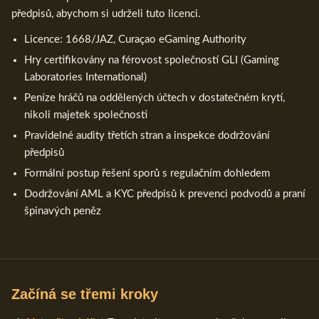
předpisů, abychom si udrželi tuto licenci.
Licence: 1668/JAZ, Curaçao eGaming Authority
Hry certifikovány na férovost společností GLI (Gaming
Laboratories International)
Peníze hráčů na oddělených účtech v dostatečném krytí,
nikoli majetek společnosti
Pravidelné audity třetích stran a inspekce dodržování
předpisů
Formální postup řešení sporů s regulačním dohledem
Dodržování AML a KYC předpisů k prevenci podvodů a praní
špinavých peněz
Začíná se třemi kroky