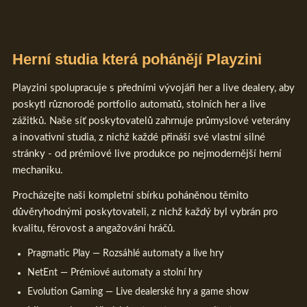
Herní studia která pohánějí Playzini
Playzini spolupracuje s předními vývojáři her a live dealery, aby
poskytl různorodé portfolio automatů, stolních her a live
zážitků. Naše síť poskytovatelů zahrnuje průmyslové veterány
a inovativní studia, z nichž každé přináší své vlastní silné
stránky - od prémiové live produkce po nejmodernější herní
mechaniku.
Procházejte naši kompletní sbírku poháněnou těmito
důvěryhodnými poskytovateli, z nichž každý byl vybrán pro
kvalitu, férovost a angažování hráčů.
Pragmatic Play — Rozsáhlé automaty a live hry
NetEnt — Prémiové automaty a stolní hry
Evolution Gaming — Live dealerské hry a game show