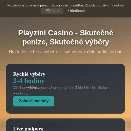
Používáme cookies k personalizaci vašeho zážitku.
Zásady používání cookies
playzini casino
Hrát
CS
▾
Přijmout
Odmítnout
Playzini Casino - Skutečné
peníze, Skutečné výběry
Hrajte tisíce her a vyberte si své výhry v řádu hodin, ne dní.
Rychlé výběry
2-4 hodiny
Většina výběrů zpracována stejný den. Žádné čekání, žádné
výmluvy.
Zobrazit metody
Live podpora