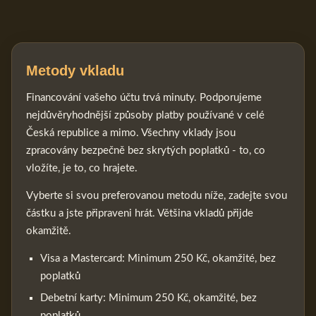
Metody vkladu
Financování vašeho účtu trvá minuty. Podporujeme
nejdůvěryhodnější způsoby platby používané v celé
Česká republice a mimo. Všechny vklady jsou
zpracovány bezpečně bez skrytých poplatků - to, co
vložíte, je to, co hrajete.
Vyberte si svou preferovanou metodu níže, zadejte svou
částku a jste připraveni hrát. Většina vkladů přijde
okamžitě.
Visa a Mastercard: Minimum 250 Kč, okamžité, bez
poplatků
Debetní karty: Minimum 250 Kč, okamžité, bez
poplatků