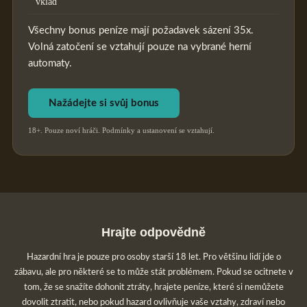
vklad
Všechny bonus peníze mají požadavek sázení 35x.
Volná zatočení se vztahují pouze na vybrané herní
automaty.
Nažádejte si svůj bonus
18+. Pouze noví hráči. Podmínky a ustanovení se vztahují.
Hrajte odpovědně
Hazardní hra je pouze pro osoby starší 18 let. Pro většinu lidí jde o
zábavu, ale pro některé se to může stát problémem. Pokud se ocitnete v
tom, že se snažíte dohonit ztráty, hrajete peníze, které si nemůžete
dovolit ztratit, nebo pokud hazard ovlivňuje vaše vztahy, zdraví nebo