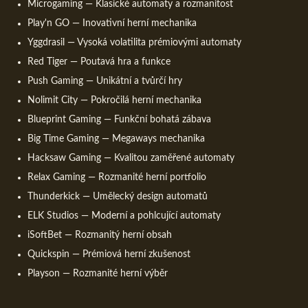
Microgaming — Klasické automaty a rozmanitost
Play'n GO — Inovativní herní mechanika
Yggdrasil — Vysoká volatilita prémiovými automaty
Red Tiger — Poutavá hra a funkce
Push Gaming — Unikátní a tvůrčí hry
Nolimit City — Pokročilá herní mechanika
Blueprint Gaming — Funkční bohatá zábava
Big Time Gaming — Megaways mechanika
Hacksaw Gaming — Kvalitou zaměřené automaty
Relax Gaming — Rozmanité herní portfolio
Thunderkick — Umělecký design automatů
ELK Studios — Moderní a pohlcující automaty
iSoftBet — Rozmanitý herní obsah
Quickspin — Prémiová herní zkušenost
Playson — Rozmanité herní výběr