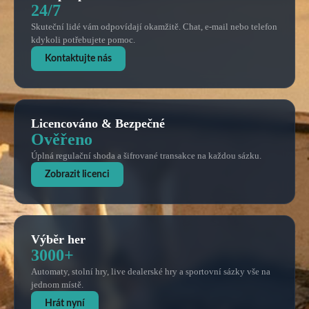
24/7
Skuteční lidé vám odpovídají okamžitě. Chat, e-mail nebo telefon
kdykoli potřebujete pomoc.
Kontaktujte nás
Licencováno & Bezpečné
Ověřeno
Úplná regulační shoda a šifrované transakce na každou sázku.
Zobrazit licenci
Výběr her
3000+
Automaty, stolní hry, live dealerské hry a sportovní sázky vše na
jednom místě.
Hrát nyní