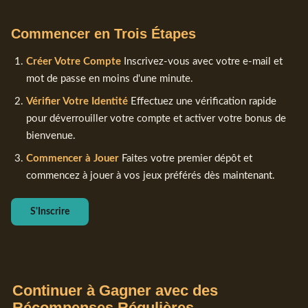
Commencer en Trois Étapes
Créer Votre Compte
Inscrivez-vous avec votre e-mail et
mot de passe en moins d'une minute.
Vérifier Votre Identité
Effectuez une vérification rapide
pour déverrouiller votre compte et activer votre bonus de
bienvenue.
Commencer à Jouer
Faites votre premier dépôt et
commencez à jouer à vos jeux préférés dès maintenant.
S'Inscrire
Continuer à Gagner avec des
Récompenses Régulières