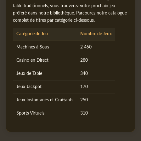
table traditionnels, vous trouverez votre prochain jeu
préféré dans notre bibliothèque. Parcourez notre catalogue
complet de titres par catégorie ci-dessous.
Catégorie de Jeu
Nombre de Jeux
Machines à Sous
2 450
Casino en Direct
280
Jeux de Table
340
Jeux Jackpot
170
Jeux Instantanés et Grattants
250
Sports Virtuels
310