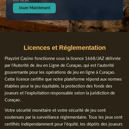
tout en un.
Jouer Maintenant
Licences et Réglementation
Playzini Casino fonctionne sous la licence 1668/JAZ délivrée
par l'Autorité de Jeu en Ligne de Curaçao, qui est l'autorité
gouvernante pour les opérations de jeu en ligne à Curaçao.
Cette licence certifie que notre plateforme répond aux normes
établies pour le jeu équitable, la protection des fonds des
joueurs et l'exploitation responsable selon la juridiction de
Curaçao.
Votre sécurité monétaire et votre sécurité de jeu sont
soutenues par la surveillance réglementaire. Tous les jeux sont
certifiés indépendamment pour l'équité, les dépôts des joueurs