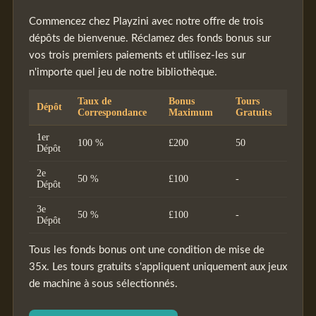
Commencez chez Playzini avec notre offre de trois
dépôts de bienvenue. Réclamez des fonds bonus sur
vos trois premiers paiements et utilisez-les sur
n'importe quel jeu de notre bibliothèque.
Taux de
Bonus
Tours
Dépôt
Correspondance
Maximum
Gratuits
1er
100 %
£200
50
Dépôt
2e
50 %
£100
-
Dépôt
3e
50 %
£100
-
Dépôt
Tous les fonds bonus ont une condition de mise de
35x. Les tours gratuits s'appliquent uniquement aux jeux
de machine à sous sélectionnés.