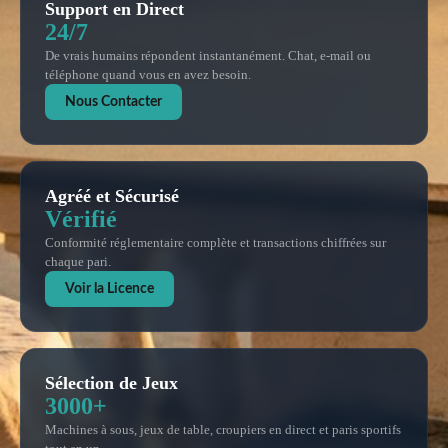
Support en Direct
24/7
De vrais humains répondent instantanément. Chat, e-mail ou
téléphone quand vous en avez besoin.
Nous Contacter
Agréé et Sécurisé
Vérifié
Conformité réglementaire complète et transactions chiffrées sur
chaque pari.
Voir la Licence
Sélection de Jeux
3000+
Machines à sous, jeux de table, croupiers en direct et paris sportifs