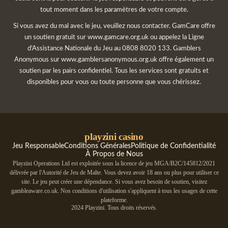
tout moment dans les paramètres de votre compte.
Si vous avez du mal avec le jeu, veuillez nous contacter. GamCare offre
un soutien gratuit sur www.gamcare.org.uk ou appelez la Ligne
d'Assistance Nationale du Jeu au 0808 8020 133. Gamblers
Anonymous sur www.gamblersanonymous.org.uk offre également un
soutien par les pairs confidentiel. Tous les services sont gratuits et
disponibles pour vous ou toute personne que vous chérissez.
playzini casino
Jeu Responsable
Conditions Générales
Politique de Confidentialité
À Propos de Nous
Playzini Operations Ltd est exploitée sous la licence de jeu MGA/B2C/145812/2021
délivrée par l'Autorité de Jeu de Malte. Vous devez avoir 18 ans ou plus pour utiliser ce
site. Le jeu peut créer une dépendance. Si vous avez besoin de soutien, visitez
gambleaware.co.uk. Nos conditions d'utilisation s'appliquent à tous les usages de cette
plateforme.
2024 Playzini. Tous droits réservés.