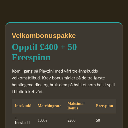
Velkombonuspakke
Opptil £400 + 50
Freespinn
Kom i gang på Playzini med vårt tre-innskudds
velkomsttilbud. Krev bonusmidler på de tre første
betalingene dine og bruk dem på hvilket som helst spill
i biblioteket vårt.
Maksimal
Innskudd
Matchingrate
Freespinn
Bonus
1.
100%
£200
50
Innskudd