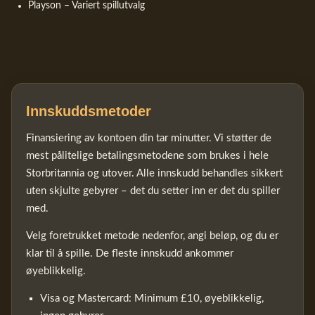
Playson – Variert spillutvalg
Innskuddsmetoder
Finansiering av kontoen din tar minutter. Vi støtter de
mest pålitelige betalingsmetodene som brukes i hele
Storbritannia og utover. Alle innskudd behandles sikkert
uten skjulte gebyrer – det du setter inn er det du spiller
med.
Velg foretrukket metode nedenfor, angi beløp, og du er
klar til å spille. De fleste innskudd ankommer
øyeblikkelig.
Visa og Mastercard: Minimum £10, øyeblikkelig,