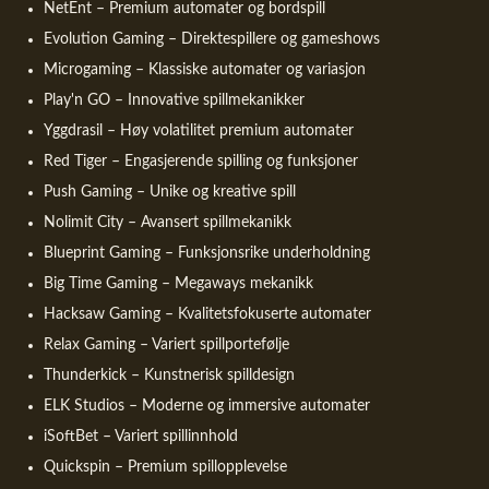
NetEnt – Premium automater og bordspill
Evolution Gaming – Direktespillere og gameshows
Microgaming – Klassiske automater og variasjon
Play'n GO – Innovative spillmekanikker
Yggdrasil – Høy volatilitet premium automater
Red Tiger – Engasjerende spilling og funksjoner
Push Gaming – Unike og kreative spill
Nolimit City – Avansert spillmekanikk
Blueprint Gaming – Funksjonsrike underholdning
Big Time Gaming – Megaways mekanikk
Hacksaw Gaming – Kvalitetsfokuserte automater
Relax Gaming – Variert spillportefølje
Thunderkick – Kunstnerisk spilldesign
ELK Studios – Moderne og immersive automater
iSoftBet – Variert spillinnhold
Quickspin – Premium spillopplevelse