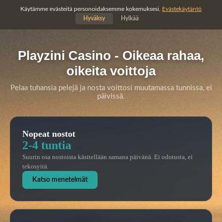
Käytämme evästeitä personoidaksemme kokemuksesi.
Evästekäytäntö
playzini casino
Pelaa
FI
▾
Hyväksy
Hylkää
Playzini Casino - Oikeaa rahaa,
oikeita voittoja
Pelaa tuhansia pelejä ja nosta voittosi muutamassa tunnissa, ei
päivissä.
Nopeat nostot
2-4 tuntia
Suurin osa nostoista käsitellään samana päivänä. Ei odotusta, ei
tekosyitä.
Katso menetelmät