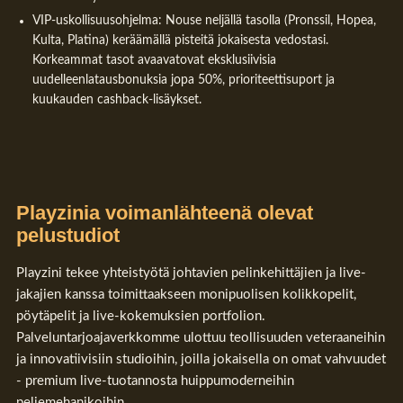
VIP-uskollisuusohjelma: Nouse neljällä tasolla (Pronssil, Hopea,
Kulta, Platina) keräämällä pisteitä jokaisesta vedostasi.
Korkeammat tasot avaavatovat eksklusiivisia
uudelleenlatausbonuksia jopa 50%, prioriteettisuport ja
kuukauden cashback-lisäykset.
Playzinia voimanlähteenä olevat
pelustudiot
Playzini tekee yhteistyötä johtavien pelinkehittäjien ja live-
jakajien kanssa toimittaakseen monipuolisen kolikkopelit,
pöytäpelit ja live-kokemuksien portfolion.
Palveluntarjoajaverkkomme ulottuu teollisuuden veteraaneihin
ja innovatiivisiin studioihin, joilla jokaisella on omat vahvuudet
- premium live-tuotannosta huippumoderneihin
peliemehanikoihin.