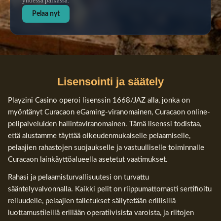
yhdessä paikassa.
Pelaa nyt
Lisensointi ja säätely
Playzini Casino operoi lisenssin 1668/JAZ alla, jonka on
myöntänyt Curacaon eGaming-viranomainen, Curacaon online-
pelipalveluiden hallintaviranomainen. Tämä lisenssi todistaa,
että alustamme täyttää oikeudenmukaiselle pelaamiselle,
pelaajien rahastojen suojaukselle ja vastuulliselle toiminnalle
Curacaon lainkäyttöalueella asetetut vaatimukset.
Rahasi ja pelaamisturvallisuutesi on turvattu
sääntelyvalvonnalla. Kaikki pelit on riippumattomasti sertifioitu
reiluudelle, pelaajien talletukset säilytetään erillisillä
luottamustileillä erillään operatiivisista varoista, ja riitojen