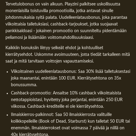
Tervetulobonus on vain alkuun. Playzini palkitsee uskollisuutta
monenlaisilla toistuvilla promootioilla, jotka antavat sinulle
johdonmukaisia syitä palata. Uudelleenlatausbonus, joka parantaa
viikoittaisia talletuksiasi, cashback-tarjoukset, jotka suojaavat
pankkisaldoasi - jokainen promootio on suunniteltu pidentämään
peliamosi ja lisäämään voittomahdollisuuksiaasi.
Kaikkiin bonuksiin liittyy selkeät ehdot ja kohtuulliset
kierrätysehdot. Uskomme avoimuuteen, jotta tiedät tarkalleen mitä
saat ja mitä tarvitaan voittojen vapauttamiseksi.
Viikoittainen uudelleenlatausbonus: Saa 30% lisää talletuksestasi
joka maanantai, enintään 100 EUR. Kierrätysehtona on 35x
bonussumma.
Cashback-promootio: Ansaitse 10% cashback viikoittaisista
nettotappioistasi, hyvitetty joka perjantai, enintään 250 EUR
viikossa. Cashback-krediteille ei ole kierrätysehtoa.
Ilmaiskierros-palkinnot: Saa 50 ilmaiskierrosta valituille
kolikkopeileille (Book of Dead, Starburst) kun talletat 50 EUR tai
enemmän. Ilmaiskierrokset ovat voimassa 7 päivää ja niillä on
40x kierrätysehtona.